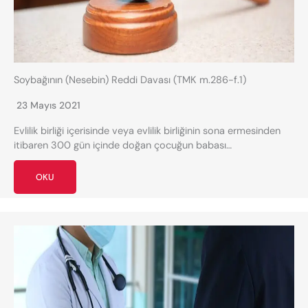
Soybağının (Nesebin) Reddi Davası (TMK m.286-f.1)
23 Mayıs 2021
Evlilik birliği içerisinde veya evlilik birliğinin sona ermesinden
itibaren 300 gün içinde doğan çocuğun babası…
OKU