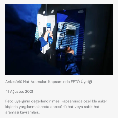
Ankesörlü Hat Aramaları Kapsamında FETÖ Üyeliği
11 Ağustos 2021
Fetö üyeliğinin değerlendirilmesi kapsamında özellikle asker
kişilerin yargılanmalarında ankesörlü hat veya sabit hat
araması kavramları…