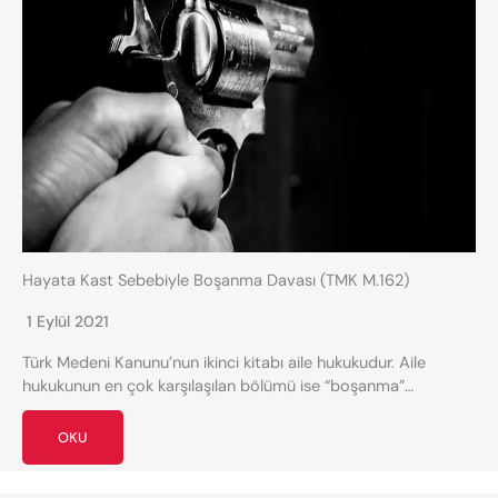
Hayata Kast Sebebiyle Boşanma Davası (TMK M.162)
1 Eylül 2021
Türk Medeni Kanunu’nun ikinci kitabı aile hukukudur. Aile
hukukunun en çok karşılaşılan bölümü ise “boşanma”…
OKU