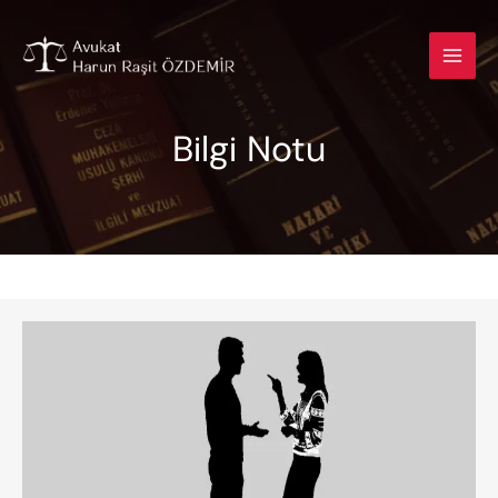
İçeriğe
atla
Bilgi Notu