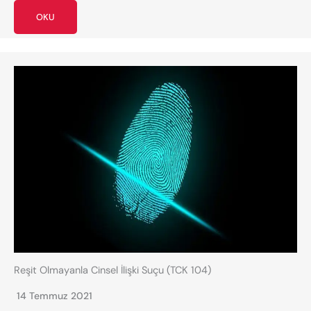
OKU
Reşit Olmayanla Cinsel İlişki Suçu (TCK 104)
14 Temmuz 2021