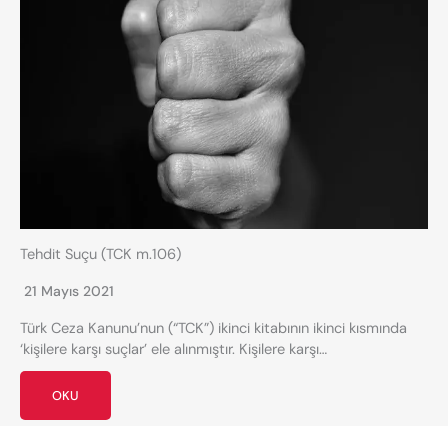
Tehdit Suçu (TCK m.106)
21 Mayıs 2021
Türk Ceza Kanunu’nun (“TCK”) ikinci kitabının ikinci kısmında
‘kişilere karşı suçlar’ ele alınmıştır. Kişilere karşı…
OKU