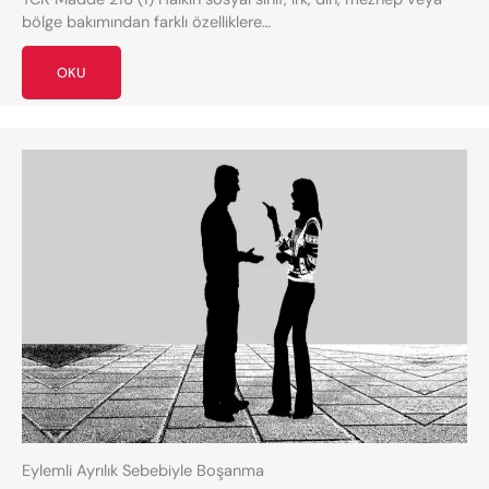
bölge bakımından farklı özelliklere…
OKU
Eylemli Ayrılık Sebebiyle Boşanma