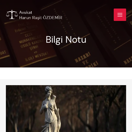
İçeriğe
atla
Bilgi Notu