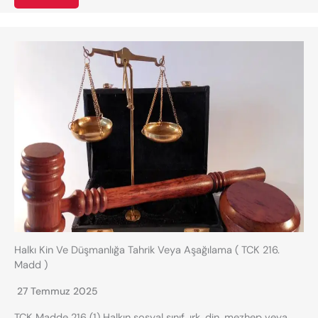
Halkı Kin Ve Düşmanlığa Tahrik Veya Aşağılama ( TCK 216.
Madd )
27 Temmuz 2025
TCK Madde 216 (1) Halkın sosyal sınıf, ırk, din, mezhep veya