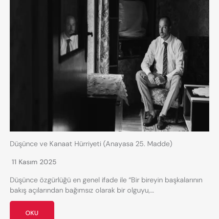
Düşünce ve Kanaat Hürriyeti (Anayasa 25. Madde)
11 Kasım 2025
​Düşünce özgürlüğü en genel ifade ile “Bir bireyin başkalarının
bakış açılarından bağımsız olarak bir olguyu,…
OKU