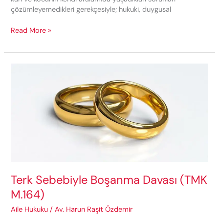
çözümleyemedikleri gerekçesiyle; hukuki, duygusal
Erzurum
Read More »
Boşanma
Avukatı
Terk Sebebiyle Boşanma Davası (TMK
M.164)
Aile Hukuku
/
Av. Harun Raşit Özdemir