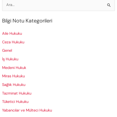
S
e
a
Bilgi Notu Kategorileri
r
c
Aile Hukuku
h
Ceza Hukuku
f
Genel
o
İş Hukuku
r
Medeni Hukuk
:
Miras Hukuku
Sağlık Hukuku
Tazminat Hukuku
Tüketici Hukuku
Yabancılar ve Mülteci Hukuku