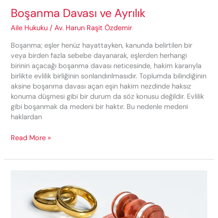
Boşanma Davası ve Ayrılık
Aile Hukuku
/
Av. Harun Raşit Özdemir
Boşanma; eşler henüz hayattayken, kanunda belirtilen bir
veya birden fazla sebebe dayanarak, eşlerden herhangi
birinin açacağı boşanma davası neticesinde, hakim kararıyla
birlikte evlilik birliğinin sonlandırılmasıdır. Toplumda bilindiğinin
aksine boşanma davası açan eşin hakim nezdinde haksız
konuma düşmesi gibi bir durum da söz konusu değildir. Evlilik
gibi boşanmak da medeni bir haktır. Bu nedenle medeni
haklardan
Boşanma
Read More »
Davası
ve
Ayrılık