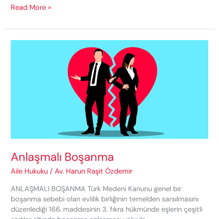
Boşanma
Read More »
Davasında
Nafaka
Anlaşmalı Boşanma
Aile Hukuku
/
Av. Harun Raşit Özdemir
ANLAŞMALI BOŞANMA Türk Medeni Kanunu genel bir
boşanma sebebi olan evlilik birliğinin temelden sarsılmasını
düzenlediği 166. maddesinin 3. fıkra hükmünde eşlerin çeşitli