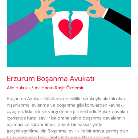
Erzurum Boşanma Avukatı
Aile Hukuku
/
Av. Harun Raşit Özdemir
Boşanma Avukatı Günümüzde evlilik hukukuyla alakalı olan
nişanlanma, evlenme ve boşanma gibi konulardan kaynaklı
uyuşmazlıklar sık sık yargı önüne gitmektedir. Hukuk davaları
içerisinde hatırı sayılır bir orana sahip boşanma davalarının
açılması ve sürdürülmesi büyük bir hassasiyetle
gerçekleştirilmelidir. Boşanma, evlilik ile bir araya gelmiş olan
karı ve kocanın kendi aralarında yaşadıkları sorunları