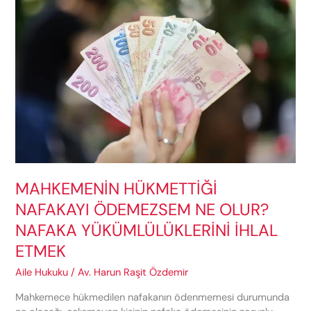
MAHKEMENİN HÜKMETTİĞİ
NAFAKAYI ÖDEMEZSEM NE OLUR?
NAFAKA YÜKÜMLÜLÜKLERİNİ İHLAL
ETMEK
Aile Hukuku
/
Av. Harun Raşit Özdemir
Mahkemece hükmedilen nafakanın ödenmemesi durumunda