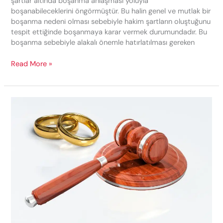
şartlar altında boşanma anlaşması yoluyla
boşanabileceklerini öngörmüştür. Bu halin genel ve mutlak bir
boşanma nedeni olması sebebiyle hakim şartların oluştuğunu
tespit ettiğinde boşanmaya karar vermek durumundadır. Bu
boşanma sebebiyle alakalı önemle hatırlatılması gereken
Anlaşmalı
Read More »
Boşanma