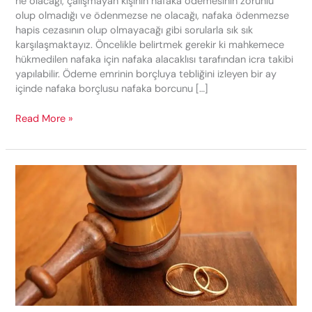
ne olacağı, çalışmayan kişinin nafaka ödemesinin zorunlu
olup olmadığı ve ödenmezse ne olacağı, nafaka ödenmezse
hapis cezasının olup olmayacağı gibi sorularla sık sık
karşılaşmaktayız. Öncelikle belirtmek gerekir ki mahkemece
hükmedilen nafaka için nafaka alacaklısı tarafından icra takibi
yapılabilir. Ödeme emrinin borçluya tebliğini izleyen bir ay
içinde nafaka borçlusu nafaka borcunu […]
MAHKEMENİN
Read More »
HÜKMETTİĞİ
NAFAKAYI
ÖDEMEZSEM
NE
OLUR?
NAFAKA
YÜKÜMLÜLÜKLERİNİ
İHLAL
ETMEK