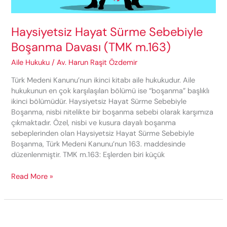
Haysiyetsiz Hayat Sürme Sebebiyle
Boşanma Davası (TMK m.163)
Aile Hukuku
/
Av. Harun Raşit Özdemir
Türk Medeni Kanunu’nun ikinci kitabı aile hukukudur. Aile
hukukunun en çok karşılaşılan bölümü ise “boşanma” başlıklı
ikinci bölümüdür. Haysiyetsiz Hayat Sürme Sebebiyle
Boşanma, nisbi nitelikte bir boşanma sebebi olarak karşımıza
çıkmaktadır. Özel, nisbi ve kusura dayalı boşanma
sebeplerinden olan Haysiyetsiz Hayat Sürme Sebebiyle
Boşanma, Türk Medeni Kanunu’nun 163. maddesinde
düzenlenmiştir. TMK m.163: Eşlerden biri küçük
Haysiyetsiz
Read More »
Hayat
Sürme
Sebebiyle
Boşanma