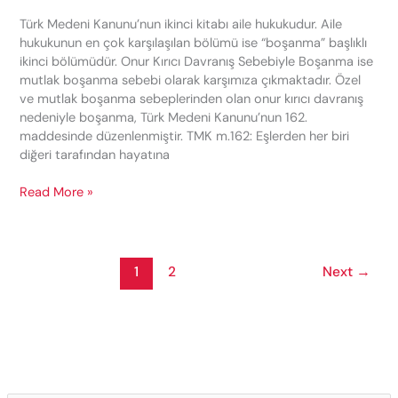
Türk Medeni Kanunu’nun ikinci kitabı aile hukukudur. Aile
hukukunun en çok karşılaşılan bölümü ise “boşanma” başlıklı
ikinci bölümüdür. Onur Kırıcı Davranış Sebebiyle Boşanma ise
mutlak boşanma sebebi olarak karşımıza çıkmaktadır. Özel
ve mutlak boşanma sebeplerinden olan onur kırıcı davranış
nedeniyle boşanma, Türk Medeni Kanunu’nun 162.
maddesinde düzenlenmiştir. TMK m.162: Eşlerden her biri
diğeri tarafından hayatına
Onur
Read More »
Kırıcı
Davranış
Sebebiyle
Boşanma
1
2
Next
→
Davası
(TMK
m.162)