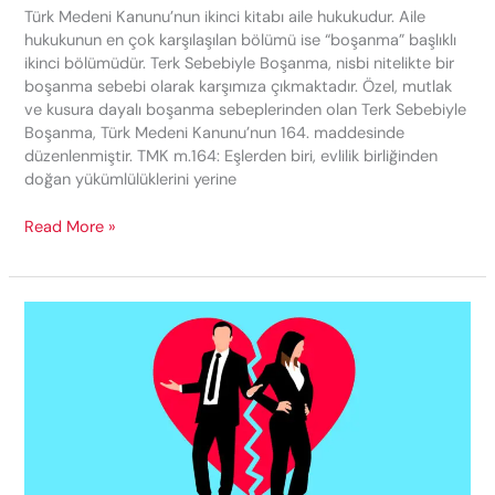
Türk Medeni Kanunu’nun ikinci kitabı aile hukukudur. Aile
hukukunun en çok karşılaşılan bölümü ise “boşanma” başlıklı
ikinci bölümüdür. Terk Sebebiyle Boşanma, nisbi nitelikte bir
boşanma sebebi olarak karşımıza çıkmaktadır. Özel, mutlak
ve kusura dayalı boşanma sebeplerinden olan Terk Sebebiyle
Boşanma, Türk Medeni Kanunu’nun 164. maddesinde
düzenlenmiştir. TMK m.164: Eşlerden biri, evlilik birliğinden
doğan yükümlülüklerini yerine
Terk
Read More »
Sebebiyle
Boşanma
Davası
(TMK
M.164)