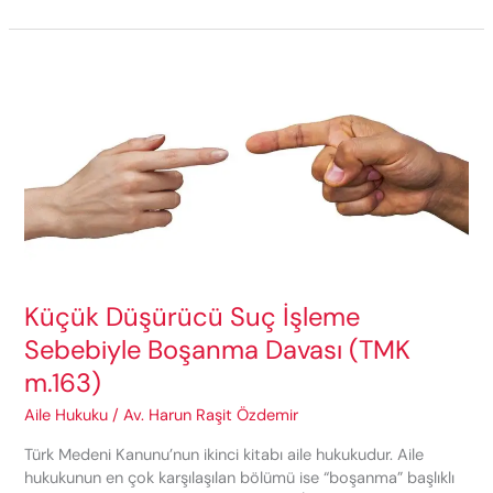
Mahkemeler
Tarafından
Verilen
Kararların
Türkiye’de
Tanınması
Ve
Tenfizi
Küçük Düşürücü Suç İşleme
Sebebiyle Boşanma Davası (TMK
m.163)
Aile Hukuku
/
Av. Harun Raşit Özdemir
Türk Medeni Kanunu’nun ikinci kitabı aile hukukudur. Aile
hukukunun en çok karşılaşılan bölümü ise “boşanma” başlıklı