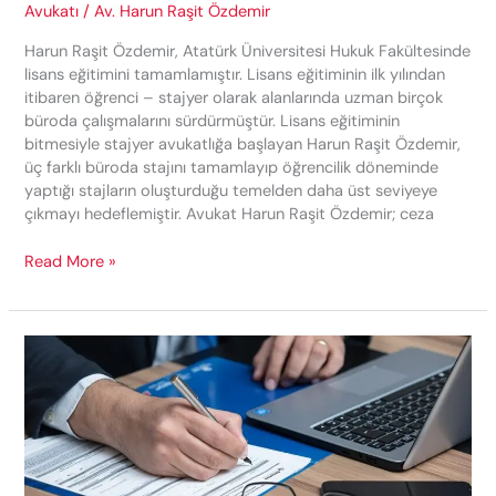
Avukatı
/
Av. Harun Raşit Özdemir
Harun Raşit Özdemir, Atatürk Üniversitesi Hukuk Fakültesinde
lisans eğitimini tamamlamıştır. Lisans eğitiminin ilk yılından
itibaren öğrenci – stajyer olarak alanlarında uzman birçok
büroda çalışmalarını sürdürmüştür. Lisans eğitiminin
bitmesiyle stajyer avukatlığa başlayan Harun Raşit Özdemir,
üç farklı büroda stajını tamamlayıp öğrencilik döneminde
yaptığı stajların oluşturduğu temelden daha üst seviyeye
çıkmayı hedeflemiştir. Avukat Harun Raşit Özdemir; ceza
Erzurum
Read More »
Avukat