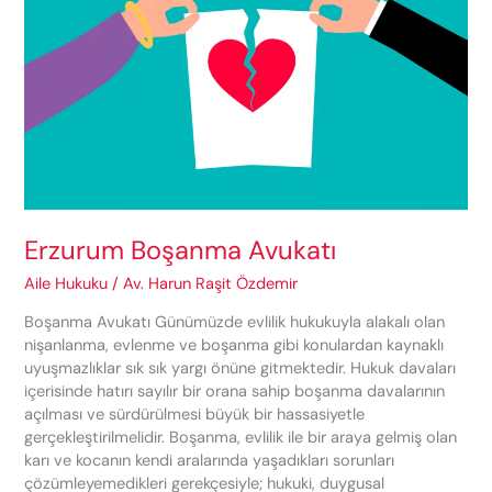
Erzurum Boşanma Avukatı
Aile Hukuku
/
Av. Harun Raşit Özdemir
Boşanma Avukatı Günümüzde evlilik hukukuyla alakalı olan
nişanlanma, evlenme ve boşanma gibi konulardan kaynaklı
uyuşmazlıklar sık sık yargı önüne gitmektedir. Hukuk davaları
içerisinde hatırı sayılır bir orana sahip boşanma davalarının
açılması ve sürdürülmesi büyük bir hassasiyetle
gerçekleştirilmelidir. Boşanma, evlilik ile bir araya gelmiş olan
karı ve kocanın kendi aralarında yaşadıkları sorunları
çözümleyemedikleri gerekçesiyle; hukuki, duygusal