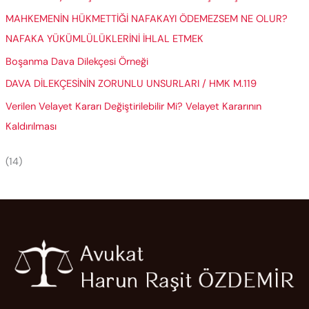
MAHKEMENİN HÜKMETTİĞİ NAFAKAYI ÖDEMEZSEM NE OLUR?
NAFAKA YÜKÜMLÜLÜKLERİNİ İHLAL ETMEK
Boşanma Dava Dilekçesi Örneği
DAVA DİLEKÇESİNİN ZORUNLU UNSURLARI / HMK M.119
Verilen Velayet Kararı Değiştirilebilir Mi? Velayet Kararının
Kaldırılması
(14)