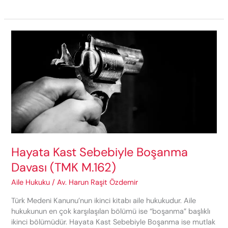
Kötü
Davranış
Sebebiyle
Boşanma
Davası
(TMK
m.162)
Hayata Kast Sebebiyle Boşanma
Davası (TMK M.162)
Aile Hukuku
/
Av. Harun Raşit Özdemir
Türk Medeni Kanunu’nun ikinci kitabı aile hukukudur. Aile
hukukunun en çok karşılaşılan bölümü ise “boşanma” başlıklı
ikinci bölümüdür. Hayata Kast Sebebiyle Boşanma ise mutlak