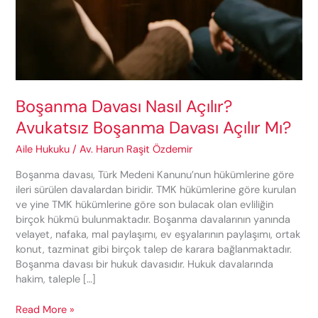
Boşanma Davası Nasıl Açılır?
Avukatsız Boşanma Davası Açılır Mı?
Aile Hukuku
/
Av. Harun Raşit Özdemir
Boşanma davası, Türk Medeni Kanunu’nun hükümlerine göre
ileri sürülen davalardan biridir. TMK hükümlerine göre kurulan
ve yine TMK hükümlerine göre son bulacak olan evliliğin
birçok hükmü bulunmaktadır. Boşanma davalarının yanında
velayet, nafaka, mal paylaşımı, ev eşyalarının paylaşımı, ortak
konut, tazminat gibi birçok talep de karara bağlanmaktadır.
Boşanma davası bir hukuk davasıdır. Hukuk davalarında
hakim, taleple […]
Boşanma
Read More »