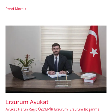
Erzurum
Read More »
Boşanma
Avukatı
Erzurum Avukat
Avukat Harun Raşit ÖZDEMİR Erzurum
,
Erzurum Boşanma