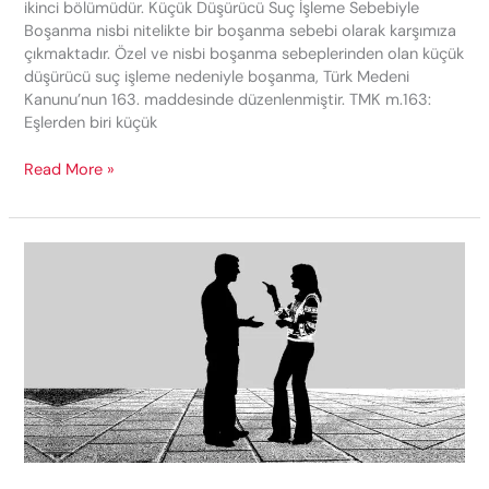
ikinci bölümüdür. Küçük Düşürücü Suç İşleme Sebebiyle
Boşanma nisbi nitelikte bir boşanma sebebi olarak karşımıza
çıkmaktadır. Özel ve nisbi boşanma sebeplerinden olan küçük
düşürücü suç işleme nedeniyle boşanma, Türk Medeni
Kanunu’nun 163. maddesinde düzenlenmiştir. TMK m.163:
Eşlerden biri küçük
Küçük
Read More »
Düşürücü
Suç
İşleme
Sebebiyle
Boşanma
Davası
(TMK
m.163)