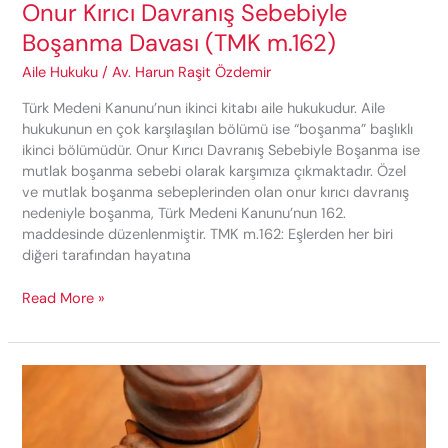
Onur Kırıcı Davranış Sebebiyle
Boşanma Davası (TMK m.162)
Aile Hukuku
/
Av. Harun Raşit Özdemir
Türk Medeni Kanunu’nun ikinci kitabı aile hukukudur. Aile
hukukunun en çok karşılaşılan bölümü ise “boşanma” başlıklı
ikinci bölümüdür. Onur Kırıcı Davranış Sebebiyle Boşanma ise
mutlak boşanma sebebi olarak karşımıza çıkmaktadır. Özel
ve mutlak boşanma sebeplerinden olan onur kırıcı davranış
nedeniyle boşanma, Türk Medeni Kanunu’nun 162.
maddesinde düzenlenmiştir. TMK m.162: Eşlerden her biri
diğeri tarafından hayatına
Onur
Read More »
Kırıcı
Davranış
Sebebiyle
Boşanma
Davası
(TMK
m.162)