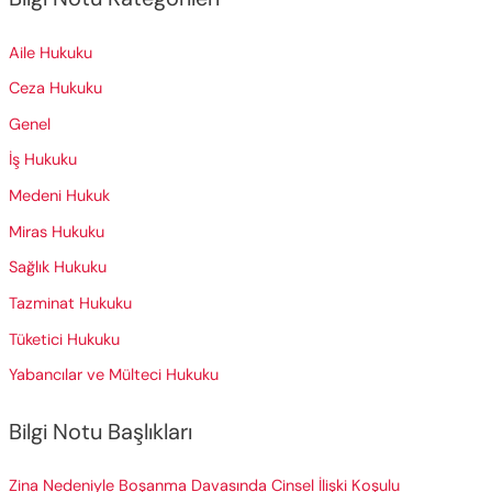
r
c
Aile Hukuku
h
Ceza Hukuku
f
Genel
o
İş Hukuku
r
Medeni Hukuk
:
Miras Hukuku
Sağlık Hukuku
Tazminat Hukuku
Tüketici Hukuku
Yabancılar ve Mülteci Hukuku
Bilgi Notu Başlıkları
Zina Nedeniyle Boşanma Davasında Cinsel İlişki Koşulu