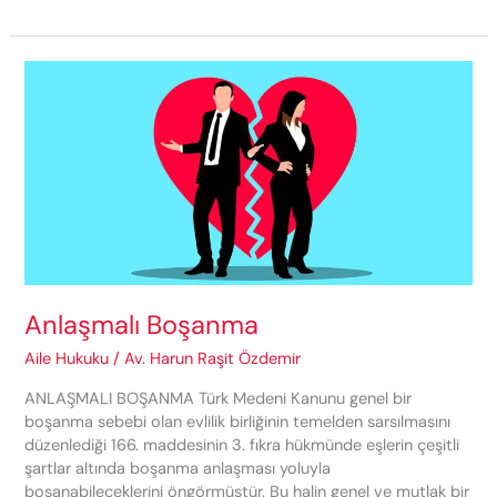
Davası
Nasıl
Açılır?
Avukatsız
Boşanma
Davası
Açılır
Mı?
Anlaşmalı Boşanma
Aile Hukuku
/
Av. Harun Raşit Özdemir
ANLAŞMALI BOŞANMA Türk Medeni Kanunu genel bir
boşanma sebebi olan evlilik birliğinin temelden sarsılmasını
düzenlediği 166. maddesinin 3. fıkra hükmünde eşlerin çeşitli
şartlar altında boşanma anlaşması yoluyla
boşanabileceklerini öngörmüştür. Bu halin genel ve mutlak bir