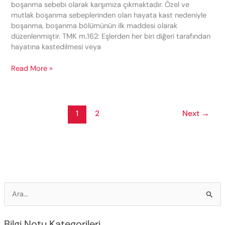
boşanma sebebi olarak karşımıza çıkmaktadır. Özel ve
mutlak boşanma sebeplerinden olan hayata kast nedeniyle
boşanma, boşanma bölümünün ilk maddesi olarak
düzenlenmiştir. TMK m.162: Eşlerden her biri diğeri tarafından
hayatına kastedilmesi veya
Hayata
Read More »
Kast
Sebebiyle
Boşanma
Davası
1
2
Next
→
(TMK
M.162)
S
e
a
Bilgi Notu Kategorileri