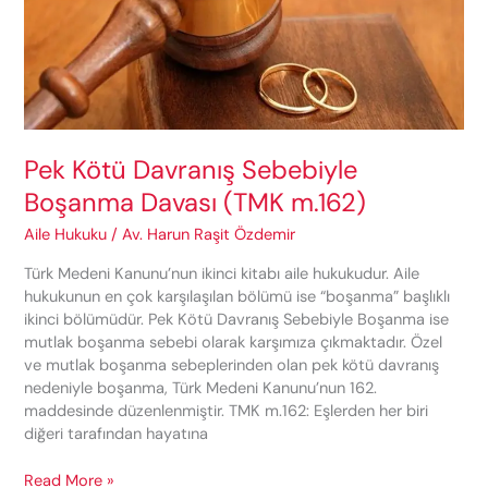
Pek Kötü Davranış Sebebiyle
Boşanma Davası (TMK m.162)
Aile Hukuku
/
Av. Harun Raşit Özdemir
Türk Medeni Kanunu’nun ikinci kitabı aile hukukudur. Aile
hukukunun en çok karşılaşılan bölümü ise “boşanma” başlıklı
ikinci bölümüdür. Pek Kötü Davranış Sebebiyle Boşanma ise
mutlak boşanma sebebi olarak karşımıza çıkmaktadır. Özel
ve mutlak boşanma sebeplerinden olan pek kötü davranış
nedeniyle boşanma, Türk Medeni Kanunu’nun 162.
maddesinde düzenlenmiştir. TMK m.162: Eşlerden her biri
diğeri tarafından hayatına
Pek
Read More »