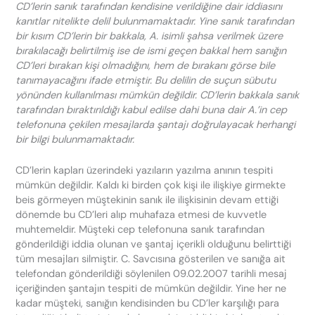
CD’lerin sanık tarafından kendisine verildiğine dair iddiasını
kanıtlar nitelikte delil bulunmamaktadır. Yine sanık tarafından
bir kısım CD’lerin bir bakkala, A. isimli şahsa verilmek üzere
bırakılacağı belirtilmiş ise de ismi geçen bakkal hem sanığın
CD’leri bırakan kişi olmadığını, hem de bırakanı görse bile
tanımayacağını ifade etmiştir. Bu delilin de suçun sübutu
yönünden kullanılması mümkün değildir. CD’lerin bakkala sanık
tarafından bıraktırıldığı kabul edilse dahi buna dair A.’in cep
telefonuna çekilen mesajlarda şantajı doğrulayacak herhangi
bir bilgi bulunmamaktadır.
CD’lerin kapları üzerindeki yazıların yazılma anının tespiti
mümkün değildir. Kaldı ki birden çok kişi ile ilişkiye girmekte
beis görmeyen müştekinin sanık ile ilişkisinin devam ettiği
dönemde bu CD’leri alıp muhafaza etmesi de kuvvetle
muhtemeldir. Müşteki cep telefonuna sanık tarafından
gönderildiği iddia olunan ve şantaj içerikli olduğunu belirttiği
tüm mesajları silmiştir. C. Savcısına gösterilen ve sanığa ait
telefondan gönderildiği söylenilen 09.02.2007 tarihli mesaj
içeriğinden şantajın tespiti de mümkün değildir. Yine her ne
kadar müşteki, sanığın kendisinden bu CD’ler karşılığı para