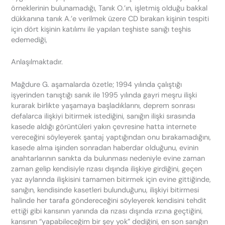
örneklerinin bulunamadığı, Tanık O.’ın, işletmiş olduğu bakkal
dükkanına tanık A.’e verilmek üzere CD bırakan kişinin tespiti
için dört kişinin katılımı ile yapılan teşhiste sanığı teşhis
edemediği,
Anlaşılmaktadır.
Mağdure G. aşamalarda özetle; 1994 yılında çalıştığı
işyerinden tanıştığı sanık ile 1995 yılında gayri meşru ilişki
kurarak birlikte yaşamaya başladıklarını, deprem sonrası
defalarca ilişkiyi bitirmek istediğini, sanığın ilişki sırasında
kasede aldığı görüntüleri yakın çevresine hatta internete
vereceğini söyleyerek şantaj yaptığından onu bırakamadığını,
kasede alma işinden sonradan haberdar olduğunu, evinin
anahtarlarının sanıkta da bulunması nedeniyle evine zaman
zaman gelip kendisiyle rızası dışında ilişkiye girdiğini, geçen
yaz aylarında ilişkisini tamamen bitirmek için evine gittiğinde,
sanığın, kendisinde kasetleri bulunduğunu, ilişkiyi bitirmesi
halinde her tarafa göndereceğini söyleyerek kendisini tehdit
ettiği gibi karısının yanında da rızası dışında ırzına geçtiğini,
karısının “yapabileceğim bir şey yok” dediğini, en son sanığın