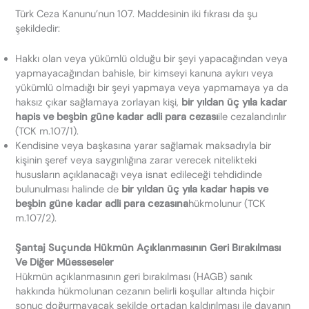
Türk Ceza Kanunu’nun 107. Maddesinin iki fıkrası da şu
şekildedir:
Hakkı olan veya yükümlü olduğu bir şeyi yapacağından veya
yapmayacağından bahisle, bir kimseyi kanuna aykırı veya
yükümlü olmadığı bir şeyi yapmaya veya yapmamaya ya da
haksız çıkar sağlamaya zorlayan kişi,
bir yıldan üç yıla kadar
hapis ve beşbin güne kadar adli para cezası
ile cezalandırılır
(TCK m.107/1).
Kendisine veya başkasına yarar sağlamak maksadıyla bir
kişinin şeref veya saygınlığına zarar verecek nitelikteki
hususların açıklanacağı veya isnat edileceği tehdidinde
bulunulması halinde de
bir yıldan üç yıla kadar hapis ve
beşbin güne kadar adli para cezasına
hükmolunur (TCK
m.107/2).
Şantaj Suçunda Hükmün Açıklanmasının Geri Bırakılması
Ve Diğer Müesseseler
Hükmün açıklanmasının geri bırakılması (HAGB) sanık
hakkında hükmolunan cezanın belirli koşullar altında hiçbir
sonuç doğurmayacak şekilde ortadan kaldırılması ile davanın