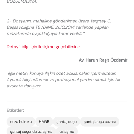
BOZULMASINA,
2- Dosyanın, mahalline gönderilmek üzere Yargıtay C.
Başsavcılığına TEVDİİNE, 21.10.2014 tarihinde yapılan
müzakerede oyçokluğuyla karar verildi.
‘’
Detaylı bilgi için iletişime geçebilirsiniz.
Av. Harun Raşit Özdemir
İlgili metin, konuya ilişkin özet açıklamaları içermektedir.
Ayrıntılı bilgi edinmek ve profesyonel yardım almak için bir
avukata danışınız.
Etiketler:
ceza hukuku
HAGB
şantaj suçu
şantaj suçu cezası
şantaj suçunda uzlaşma
uzlaşma