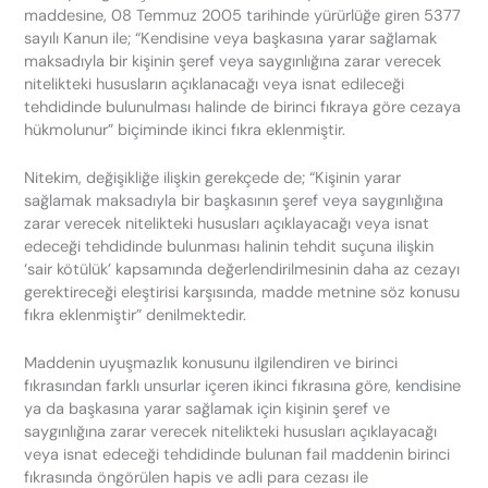
maddesine, 08 Temmuz 2005 tarihinde yürürlüğe giren 5377
sayılı Kanun ile; “Kendisine veya başkasına yarar sağlamak
maksadıyla bir kişinin şeref veya saygınlığına zarar verecek
nitelikteki hususların açıklanacağı veya isnat edileceği
tehdidinde bulunulması halinde de birinci fıkraya göre cezaya
hükmolunur” biçiminde ikinci fıkra eklenmiştir.
Nitekim, değişikliğe ilişkin gerekçede de; “Kişinin yarar
sağlamak maksadıyla bir başkasının şeref veya saygınlığına
zarar verecek nitelikteki hususları açıklayacağı veya isnat
edeceği tehdidinde bulunması halinin tehdit suçuna ilişkin
‘sair kötülük’ kapsamında değerlendirilmesinin daha az cezayı
gerektireceği eleştirisi karşısında, madde metnine söz konusu
fıkra eklenmiştir” denilmektedir.
Maddenin uyuşmazlık konusunu ilgilendiren ve birinci
fıkrasından farklı unsurlar içeren ikinci fıkrasına göre, kendisine
ya da başkasına yarar sağlamak için kişinin şeref ve
saygınlığına zarar verecek nitelikteki hususları açıklayacağı
veya isnat edeceği tehdidinde bulunan fail maddenin birinci
fıkrasında öngörülen hapis ve adli para cezası ile