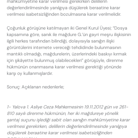
mahkûmiyetine karar verilmesi gerekirken delillerin
değerlendirilmesinde yanılgıya düşülerek beraatine karar
verilmesi isabetsizliğinden bozulmasına karar verilmelidir.
Çoğunluk görüşüne katılmayan iki Genel Kurul Üyesi; “Dosya
kapsamına göre, sanık ile mağdure G.’ün gayri meşru ilişkisinin
ilgili herkes tarafından bilindiği, dolayısıyla sanığın ilişki
görüntülerini internete vereceği tehdidinde bulunmasının
mantıklı olmadığı, mağdurelerin, üzerlerindeki baskıyı kırmak
için şikâyette bulunmuş olabilecekleri” görüşüyle, direnme
hükmünün onanmasına karar verilmesi gerektiği yönünde
karşı oy kullanmışlardır.
Sonuç: Açıklanan nedenlerle;
1- Yalova 1. Asliye Ceza Mahkemesinin 19.11.2012 gün ve 261-
810 sayılı direnme hükmünün, her iki mağdureye yönelik
şantaj suçunu işlediği sabit olan sanığın mahkûmiyetine karar
verilmesi gerekirken, delillerin değerlendirilmesinde yanılgıya
düşülerek beraatine karar verilmesi isabetsizliğinden