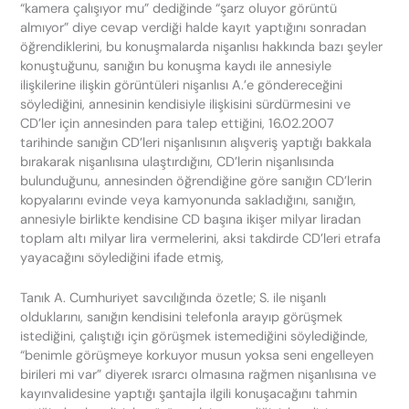
“kamera çalışıyor mu” dediğinde “şarz oluyor görüntü
almıyor” diye cevap verdiği halde kayıt yaptığını sonradan
öğrendiklerini, bu konuşmalarda nişanlısı hakkında bazı şeyler
konuştuğunu, sanığın bu konuşma kaydı ile annesiyle
ilişkilerine ilişkin görüntüleri nişanlısı A.’e göndereceğini
söylediğini, annesinin kendisiyle ilişkisini sürdürmesini ve
CD’ler için annesinden para talep ettiğini, 16.02.2007
tarihinde sanığın CD’leri nişanlısının alışveriş yaptığı bakkala
bırakarak nişanlısına ulaştırdığını, CD’lerin nişanlısında
bulunduğunu, annesinden öğrendiğine göre sanığın CD’lerin
kopyalarını evinde veya kamyonunda sakladığını, sanığın,
annesiyle birlikte kendisine CD başına ikişer milyar liradan
toplam altı milyar lira vermelerini, aksi takdirde CD’leri etrafa
yayacağını söylediğini ifade etmiş,
Tanık A. Cumhuriyet savcılığında özetle; S. ile nişanlı
olduklarını, sanığın kendisini telefonla arayıp görüşmek
istediğini, çalıştığı için görüşmek istemediğini söylediğinde,
“benimle görüşmeye korkuyor musun yoksa seni engelleyen
birileri mi var” diyerek ısrarcı olmasına rağmen nişanlısına ve
kayınvalidesine yaptığı şantajla ilgili konuşacağını tahmin