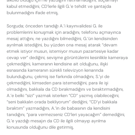
alkollü olduğu için ne yazdığını hatırlamadığını, suçlamayı
kabul etmediğini, CD’lerle ilgili G.’e tehdit ve şantajda
bulunmadığını ifade etmiş,
Sorguda; önceden tanıdığı A.’i kayınvalidesi G. ile
problemlerini konuşmak için aradığını, telefonu açmayınca
mesaj attığını, ne yazdığını bilmediğini, G.’ün kendisinden
ayrılmak istediğini, bu yüzden ona mesaj atarak “devam
etmek istiyor musun, istemiyor musun pazartesiye kadar
cevap ver” dediğini, sevişme görüntülerini kesinlikle kameraya
çekmediğini, kameranın kendisine ait olduğunu, ilişki
esnasında kameranın sürekli televizyon kenarında
bulunduğunu, çekmiş ise farkında olmadığını, S.’yi de
çekmediğini, kimseden para istemediğini, para ile işi
olmadığını, bakkala da CD bırakmadığını ve bıraktırmadığını,
A.’e belki “sizi” yazmak isterken “CD” yazmış olabileceğini,
“seni bakkalın orada bekliyorum” dediğini, “CD’yi bakkala
bıraktım” yazmadığını, A.’in de babasının da kendisini
tanıdığını, “para vermezseniz CD’leri yayacağım” demediğini,
G.’e yazdığı mesajın da CD ile ilgili olmayıp ayrılma
konusunda olduğunu dile getirmiş,