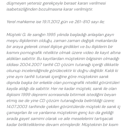
düşmeyen yetersiz gerekçeyle beraat kararı verilmesi
isabetsizliğinden bozulmasına karar verilmiştir.
Yerel mahkeme ise 19.11.2012 gün ve 261-810 sayı ile;
Müşteki G. ile sanığın 1995 yılında başladığı anlaşılan gayrı
meşru ilişkilerinin olduğu, zaman zaman değişik mekanlarda
bir araya gelerek cinsel ilişkiye girdikleri ve bu ilişkilerin bir
kısmını pornografik nitelikte olmak üzere video ile kayıt altına
aldıkları sabittir. Bu kayıtlardan müştekinin bilgisinin olmadığı
iddiası 20.04.2007 tarihli CD çözüm tutanağı içeriği dikkatle
okunup incelendiğinde görülecektir ki doğru değildir. Kaldı ki
yine aynı tarihli tutanak içeriğine göre müştekinin sanık
dışında başka bir erkekle olan pornografik nitelikli görüntüleri
kayda aldığı da sabittir. Her ne kadar müşteki, sanık ile olan
ilişkisini 1999 depremi sonrasında bitirmek istediğini beyan
etmiş ise de yine CD çözüm tutanağında belirtildiği üzere;
14.07.2003 tarihinde çekilen görüntülerde müşteki ile sanık iç
çamaşırları ile ve yanlarına müştekinin genç kızı da geldiği
sırada gayet samimi olarak ve aile meselelerini tartışacak
kadar birlikteliklerine devam etmişlerdir. Müştekinin bir kısım