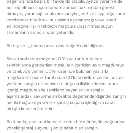
değer dışında başka bir fayda da olabilir. Ayrıca yararın elde
edilmiş olması suçun tamamlanması bakımından gerekli
olmayıp, yarar sağlamak maksadıyla şeref ve saygınlığa zarar
verebilecek nitelikteki hususların açıklanacağı veya isnad
edileceğine ilişkin tehdidin mağdura ulaştırılması suçun
tamamlanması açısından yeterlidir.
Bu bilgiler ışığında somut olay değerlendirildiğinde;
Sanık tarafından mağdure G.’ün ve tanık A.’in cep
telefonlarına gönderilen mesajların içerikleri, aynı mağdureye
ve tanık A.’e verilen CD’ler üzerinde bulunan yazılarla
mağdure G.’e sanık tarafından CD’lerle birlikte verilen nottaki
yazıların sanığın eli mahsulü olduğuna ilişkin kriminal rapor
içeriği, mağdurelerle tanıkların beyanları ve sanığın
aşamalardaki savunmaları birlikte değerlendirildiğinde, sanığın
her iki mağdureye yönelik şantaj suçunu işlediğinin sabit
olduğu kabul edilmelidir.
Bu itibarla; yerel mahkeme direnme hükmünün, iki mağdureye
yönelik şantaj suçunu işlediği sabit olan sanığın