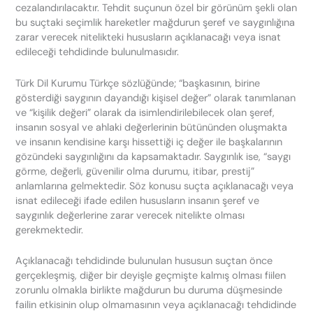
cezalandırılacaktır. Tehdit suçunun özel bir görünüm şekli olan
bu suçtaki seçimlik hareketler mağdurun şeref ve saygınlığına
zarar verecek nitelikteki hususların açıklanacağı veya isnat
edileceği tehdidinde bulunulmasıdır.
Türk Dil Kurumu Türkçe sözlüğünde; “başkasının, birine
gösterdiği saygının dayandığı kişisel değer” olarak tanımlanan
ve “kişilik değeri” olarak da isimlendirilebilecek olan şeref,
insanın sosyal ve ahlaki değerlerinin bütününden oluşmakta
ve insanın kendisine karşı hissettiği iç değer ile başkalarının
gözündeki saygınlığını da kapsamaktadır. Saygınlık ise, “saygı
görme, değerli, güvenilir olma durumu, itibar, prestij”
anlamlarına gelmektedir. Söz konusu suçta açıklanacağı veya
isnat edileceği ifade edilen hususların insanın şeref ve
saygınlık değerlerine zarar verecek nitelikte olması
gerekmektedir.
Açıklanacağı tehdidinde bulunulan hususun suçtan önce
gerçekleşmiş, diğer bir deyişle geçmişte kalmış olması fiilen
zorunlu olmakla birlikte mağdurun bu duruma düşmesinde
failin etkisinin olup olmamasının veya açıklanacağı tehdidinde