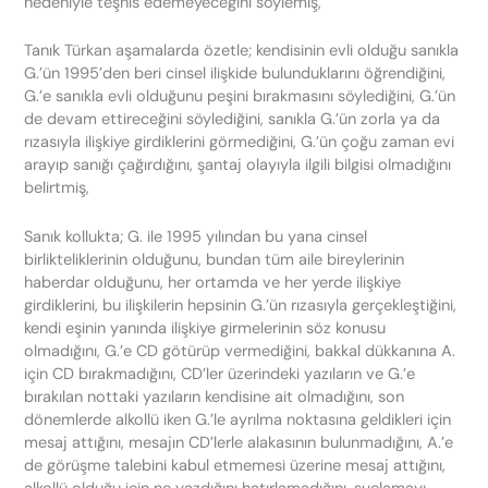
nedeniyle teşhis edemeyeceğini söylemiş,
Tanık Türkan aşamalarda özetle; kendisinin evli olduğu sanıkla
G.’ün 1995’den beri cinsel ilişkide bulunduklarını öğrendiğini,
G.’e sanıkla evli olduğunu peşini bırakmasını söylediğini, G.’ün
de devam ettireceğini söylediğini, sanıkla G.’ün zorla ya da
rızasıyla ilişkiye girdiklerini görmediğini, G.’ün çoğu zaman evi
arayıp sanığı çağırdığını, şantaj olayıyla ilgili bilgisi olmadığını
belirtmiş,
Sanık kollukta; G. ile 1995 yılından bu yana cinsel
birlikteliklerinin olduğunu, bundan tüm aile bireylerinin
haberdar olduğunu, her ortamda ve her yerde ilişkiye
girdiklerini, bu ilişkilerin hepsinin G.’ün rızasıyla gerçekleştiğini,
kendi eşinin yanında ilişkiye girmelerinin söz konusu
olmadığını, G.’e CD götürüp vermediğini, bakkal dükkanına A.
için CD bırakmadığını, CD’ler üzerindeki yazıların ve G.’e
bırakılan nottaki yazıların kendisine ait olmadığını, son
dönemlerde alkollü iken G.’le ayrılma noktasına geldikleri için
mesaj attığını, mesajın CD’lerle alakasının bulunmadığını, A.’e
de görüşme talebini kabul etmemesi üzerine mesaj attığını,