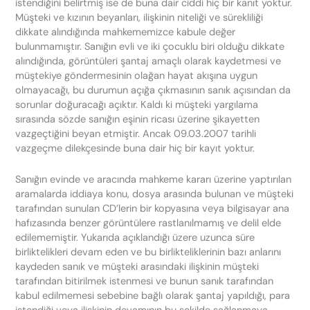
istendiğini belirtmiş ise de buna dair ciddi hiç bir kanıt yoktur.
Müşteki ve kızının beyanları, ilişkinin niteliği ve sürekliliği
dikkate alındığında mahkememizce kabule değer
bulunmamıştır. Sanığın evli ve iki çocuklu biri olduğu dikkate
alındığında, görüntüleri şantaj amaçlı olarak kaydetmesi ve
müştekiye göndermesinin olağan hayat akışına uygun
olmayacağı, bu durumun açığa çıkmasının sanık açısından da
sorunlar doğuracağı açıktır. Kaldı ki müşteki yargılama
sırasında sözde sanığın eşinin ricası üzerine şikayetten
vazgeçtiğini beyan etmiştir. Ancak 09.03.2007 tarihli
vazgeçme dilekçesinde buna dair hiç bir kayıt yoktur.
Sanığın evinde ve aracında mahkeme kararı üzerine yaptırılan
aramalarda iddiaya konu, dosya arasında bulunan ve müşteki
tarafından sunulan CD’lerin bir kopyasına veya bilgisayar ana
hafızasında benzer görüntülere rastlanılmamış ve delil elde
edilememiştir. Yukarıda açıklandığı üzere uzunca süre
birliktelikleri devam eden ve bu birlikteliklerinin bazı anlarını
kaydeden sanık ve müşteki arasındaki ilişkinin müşteki
tarafından bitirilmek istenmesi ve bunun sanık tarafından
kabul edilmemesi sebebine bağlı olarak şantaj yapıldığı, para