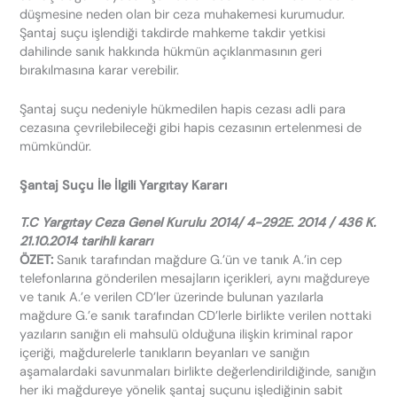
düşmesine neden olan bir ceza muhakemesi kurumudur.
Şantaj suçu işlendiği takdirde mahkeme takdir yetkisi
dahilinde sanık hakkında hükmün açıklanmasının geri
bırakılmasına karar verebilir.
Şantaj suçu nedeniyle hükmedilen hapis cezası adli para
cezasına çevrilebileceği gibi hapis cezasının ertelenmesi de
mümkündür.
Şantaj Suçu İle İlgili Yargıtay Kararı
T.C Yargıtay Ceza Genel Kurulu 2014/ 4-292E. 2014 / 436 K.
21.10.2014 tarihli kararı
ÖZET:
Sanık tarafından mağdure G.’ün ve tanık A.’in cep
telefonlarına gönderilen mesajların içerikleri, aynı mağdureye
ve tanık A.’e verilen CD’ler üzerinde bulunan yazılarla
mağdure G.’e sanık tarafından CD’lerle birlikte verilen nottaki
yazıların sanığın eli mahsulü olduğuna ilişkin kriminal rapor
içeriği, mağdurelerle tanıkların beyanları ve sanığın
aşamalardaki savunmaları birlikte değerlendirildiğinde, sanığın
her iki mağdureye yönelik şantaj suçunu işlediğinin sabit