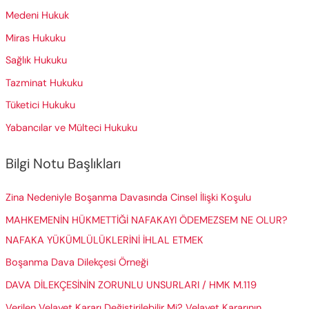
r
Medeni Hukuk
:
Miras Hukuku
Sağlık Hukuku
Tazminat Hukuku
Tüketici Hukuku
Yabancılar ve Mülteci Hukuku
Bilgi Notu Başlıkları
Zina Nedeniyle Boşanma Davasında Cinsel İlişki Koşulu
MAHKEMENİN HÜKMETTİĞİ NAFAKAYI ÖDEMEZSEM NE OLUR?
NAFAKA YÜKÜMLÜLÜKLERİNİ İHLAL ETMEK
Boşanma Dava Dilekçesi Örneği
DAVA DİLEKÇESİNİN ZORUNLU UNSURLARI / HMK M.119
Verilen Velayet Kararı Değiştirilebilir Mi? Velayet Kararının