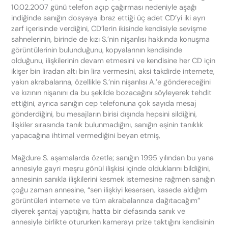
10.02.2007 günü telefon açıp çağırması nedeniyle aşağı
indiğinde sanığın dosyaya ibraz ettiği üç adet CD’yi iki ayrı
zarf içerisinde verdiğini, CD’lerin ikisinde kendisiyle sevişme
sahnelerinin, birinde de kızı S.’nin nişanlısı hakkında konuşma
görüntülerinin bulunduğunu, kopyalarının kendisinde
olduğunu, ilişkilerinin devam etmesini ve kendisine her CD için
ikişer bin liradan altı bin lira vermesini, aksi takdirde internete,
yakın akrabalarına, özellikle S.’nin nişanlısı A.’e göndereceğini
ve kızının nişanını da bu şekilde bozacağını söyleyerek tehdit
ettiğini, ayrıca sanığın cep telefonuna çok sayıda mesaj
gönderdiğini, bu mesajların birisi dışında hepsini sildiğini,
ilişkiler sırasında tanık bulunmadığını, sanığın eşinin tanıklık
yapacağına ihtimal vermediğini beyan etmiş,
Mağdure S. aşamalarda özetle; sanığın 1995 yılından bu yana
annesiyle gayri meşru gönül ilişkisi içinde olduklarını bildiğini,
annesinin sanıkla ilişkilerini kesmek istemesine rağmen sanığın
çoğu zaman annesine, “sen ilişkiyi kesersen, kasede aldığım
görüntüleri internete ve tüm akrabalarınıza dağıtacağım”
diyerek şantaj yaptığını, hatta bir defasında sanık ve
annesiyle birlikte otururken kamerayı prize taktığını kendisinin