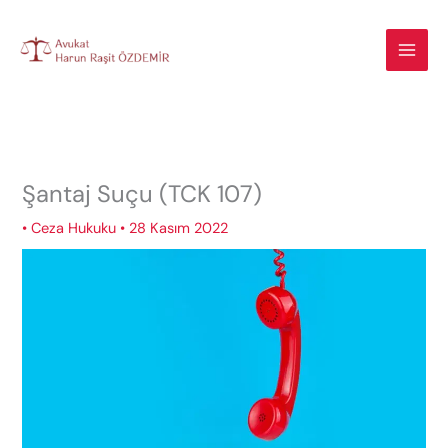
İçeriğe
atla
Şantaj Suçu (TCK 107)
•
Ceza Hukuku
•
28 Kasım 2022