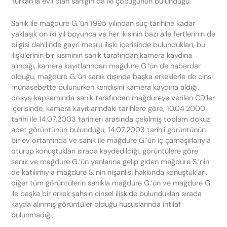
Türkan’la evli olan sanığın da iki çocuğunun bulunduğu,
Sanık ile mağdure G.’ün 1995 yılından suç tarihine kadar
yaklaşık on iki yıl boyunca ve her ikisinin bazı aile fertlerinin de
bilgisi dahilinde gayri meşru ilişki içerisinde bulundukları, bu
ilişkilerinin bir kısmının sanık tarafından kamera kaydına
alındığı, kamera kayıtlarından mağdure G.’ün de haberdar
olduğu, mağdure G.’ün sanık dışında başka erkeklerle de cinsi
münasebette bulunurken kendisini kamera kaydına aldığı,
dosya kapsamında sanık tarafından mağdureye verilen CD’ler
içerisinde, kamera kayıtlarındaki tarihlere göre, 10.04.2000
tarihi ile 14.07.2003 tarihleri arasında çekilmiş toplam dokuz
adet görüntünün bulunduğu, 14.07.2003 tarihli görüntünün
bir ev ortamında ve sanık ile mağdure G.’ün iç çamaşırlarıyla
oturup konuştukları sırada kaydedildiği, görüntülere göre
sanık ve mağdure G.’ün yanlarına gelip giden mağdure S.’nin
de katılımıyla mağdure S.’nin nişanlısı hakkında konuştukları,
diğer tüm görüntülerin sanıkla mağdure G.’ün ve mağdure G.
ile başka bir erkek şahsın cinsel ilişkide bulundukları sırada
kayda alınmış görüntüler olduğu hususlarında ihtilaf
bulunmadığı,