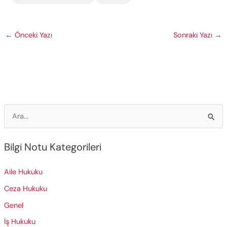
←
Önceki Yazı
Sonraki Yazı
→
S
e
a
Bilgi Notu Kategorileri
r
c
Aile Hukuku
h
Ceza Hukuku
f
Genel
o
İş Hukuku