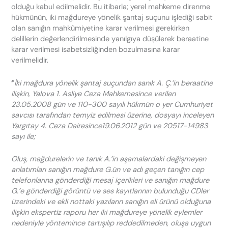
olduğu kabul edilmelidir. Bu itibarla; yerel mahkeme direnme
hükmünün, iki mağdureye yönelik şantaj suçunu işlediği sabit
olan sanığın mahkûmiyetine karar verilmesi gerekirken
delillerin değerlendirilmesinde yanılgıya düşülerek beraatine
karar verilmesi isabetsizliğinden bozulmasına karar
verilmelidir.
‘
’
İki mağdura yönelik şantaj suçundan sanık A. Ç.’in beraatine
ilişkin, Yalova 1. Asliye Ceza Mahkemesince verilen
23.05.2008 gün ve 110-300 sayılı hükmün o yer Cumhuriyet
savcısı tarafından temyiz edilmesi üzerine, dosyayı inceleyen
Yargıtay 4. Ceza Dairesince19.06.2012 gün ve 20517-14983
sayı ile;
Oluş, mağdurelerin ve tanık A.’in aşamalardaki değişmeyen
anlatımları sanığın mağdure G.ün ve adı geçen tanığın cep
telefonlarına gönderdiği mesaj içerikleri ve sanığın mağdure
G.’e gönderdiği görüntü ve ses kayıtlarının bulunduğu CDler
üzerindeki ve ekli nottaki yazıların sanığın eli ürünü olduğuna
ilişkin ekspertiz raporu her iki mağdureye yönelik eylemler
nedeniyle yöntemince tartışılıp reddedilmeden, oluşa uygun