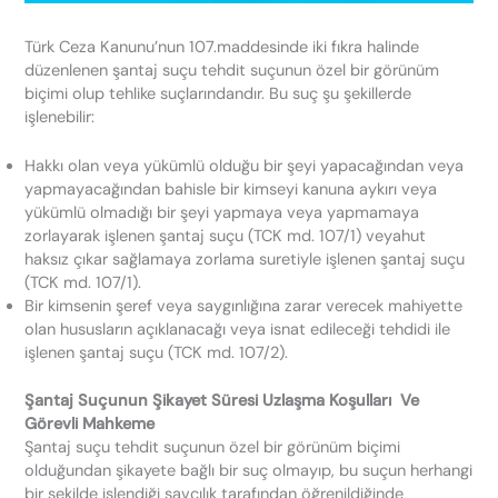
Türk Ceza Kanunu’nun 107.maddesinde iki fıkra halinde
düzenlenen şantaj suçu tehdit suçunun özel bir görünüm
biçimi olup tehlike suçlarındandır. Bu suç şu şekillerde
işlenebilir:
Hakkı olan veya yükümlü olduğu bir şeyi yapacağından veya
yapmayacağından bahisle bir kimseyi kanuna aykırı veya
yükümlü olmadığı bir şeyi yapmaya veya yapmamaya
zorlayarak işlenen şantaj suçu (TCK md. 107/1) veyahut
haksız çıkar sağlamaya zorlama suretiyle işlenen şantaj suçu
(TCK md. 107/1).
Bir kimsenin şeref veya saygınlığına zarar verecek mahiyette
olan hususların açıklanacağı veya isnat edileceği tehdidi ile
işlenen şantaj suçu (TCK md. 107/2).
Şantaj Suçunun Şikayet Süresi Uzlaşma Koşulları Ve
Görevli Mahkeme
Şantaj suçu tehdit suçunun özel bir görünüm biçimi
olduğundan şikayete bağlı bir suç olmayıp, bu suçun herhangi
bir şekilde işlendiği savcılık tarafından öğrenildiğinde