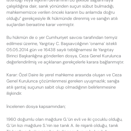
istendiği veya ilişkinin devamının bu şekilde sağlanmaya
çalışıldığına dair, sanık yönünden suçun sübut bulmadığı,
mahkememizce verilen önceki kararın bu anlamda doğru
olduğu” gerekçesiyle ilk hükmünde direnmiş ve sanığın atılı
suçlardan beraatine karar vermiştir.
Bu hükmün de o yer Cumhuriyet savcısı tarafından temyiz
edilmesi üzerine, Yargıtay C. Başsavcılığının ‘onama’ istekli
05.05.2014 gün ve 16438 sayılı tebliğnamesi ile Yargıtay
Birinci Başkanlığına gönderilen dosya, Ceza Genel Kurulunca
değerlendirilmiş ve açıklanan gerekçelerle karara bağlanmıştır.
Karar: Özel Daire ile yerel mahkeme arasında oluşan ve Ceza
Genel Kurulunca çözümlenmesi gereken uyuşmazlık; sanığa
atılı şantaj suçunun sabit olup olmadığının belirlenmesine
ilişkindir.
İncelenen dosya kapsamından;
1960 doğumlu olan mağdure G.’ün evli ve iki çocuklu olduğu,
G.’ün kızı mağdure S.’nin ise tanık A. ile nişanlı olduğu, tanık