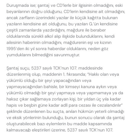
Duruşmada ise; şantaj ve CD’lerle bir ilgisinin olmadığını, eski
beyanlarının doğru olduğunu, CD’lerin kendisine ait olmadığını,
ancak zarfların üzerindeki yazılar ile küçük kağıtta bulunan
yazıların kendisine ait olduğunu, bu yazıları G.’ün kendisine
çeşitli zamanlarda yazdırdığını, mağdure ile beraber
olduklarında sürekli alkol alıp ilişkide bulunduklarını, kendi
ailesinin haberinin olmadığını, mağdurenin eşi ve kızının
1995’den iki yıl sonra haberdar olduklarını, neden göz
yumduklarını bilmediğini savunmuştur.
Şantaj suçu, 5237 sayılı TCK’nun 107. maddesinde
düzenlenmiş olup, maddenin 1. fıkrasında; “Hakkı olan veya
yükümlü olduğu bir şeyi yapacağından veya
yapmayacağından bahisle, bir kimseyi kanuna aykırı veya
yükümlü olmadığı bir şeyi yapmaya veya yapmamaya ya da
haksız çıkar sağlamaya zorlayan kişi, bir yıldan üç yıla kadar
hapis ve beşbin güne kadar adlî para cezası ile cezalandırılır”
şeklinde düzenlenen bu suçta, anılan hükmün yeterli olmadığı
ve eksik yönlerinin bulunduğu, bunun sonucu olarak da şantaj
oluşturabilecek bazı eylemlerin bu madde kapsamında
kalmayacağı eleştirileri üzerine, 5237 sayılı TCK’nun 107.