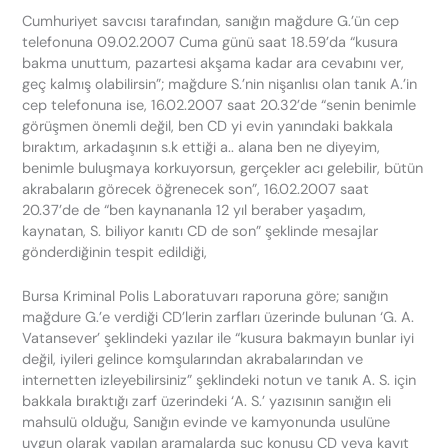
Cumhuriyet savcısı tarafından, sanığın mağdure G.’ün cep
telefonuna 09.02.2007 Cuma günü saat 18.59’da “kusura
bakma unuttum, pazartesi akşama kadar ara cevabını ver,
geç kalmış olabilirsin”; mağdure S.’nin nişanlısı olan tanık A.’in
cep telefonuna ise, 16.02.2007 saat 20.32’de “senin benimle
görüşmen önemli değil, ben CD yi evin yanındaki bakkala
bıraktım, arkadaşının s.k ettiği a.. alana ben ne diyeyim,
benimle buluşmaya korkuyorsun, gerçekler acı gelebilir, bütün
akrabaların görecek öğrenecek son”, 16.02.2007 saat
20.37’de de “ben kaynananla 12 yıl beraber yaşadım,
kaynatan, S. biliyor kanıtı CD de son” şeklinde mesajlar
gönderdiğinin tespit edildiği,
Bursa Kriminal Polis Laboratuvarı raporuna göre; sanığın
mağdure G.’e verdiği CD’lerin zarfları üzerinde bulunan ‘G. A.
Vatansever’ şeklindeki yazılar ile “kusura bakmayın bunlar iyi
değil, iyileri gelince komşularından akrabalarından ve
internetten izleyebilirsiniz” şeklindeki notun ve tanık A. S. için
bakkala bıraktığı zarf üzerindeki ‘A. S.’ yazısının sanığın eli
mahsulü olduğu, Sanığın evinde ve kamyonunda usulüne
uygun olarak yapılan aramalarda suç konusu CD veya kayıt