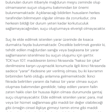
bulunulan durum itibariyle mağdurun meşru zeminde olup
olmamasının suçun oluşumu bakımından bir önemi
bulunmamaktadır. Açıklanacağı bildirilen hususların herkes
tarafından bilinmeyen olgular olması da zorunludur, zira
herkesin bildiği bir durum yeteri kadar korkutuculuk
sağlamayacağından, suçu oluşturmaya elverişli olmayacaktır.
Suç ile elde edilmek istenilen yarar üzerinde de kısaca
durmakta fayda bulunmaktadır. Öncelikle belirtmek gerekir ki,
tehdit edilen mağdurdan sanığa veya başkasına bir yarar
sağlamasının istenilmesi bu suçun oluşumu için şarttır.
TCK’nun 107. maddesinin birinci fıkrasında “haksız bir çıkar”
denilmesine karşın uyuşmazlık konumuzla ilgili ikinci fıkrasında
sadece “yarar” ifadesine yer verilmiş olması, bu iki kavramın
birbirinden farklı olduğu anlamına gelmemektedir. İkinci
fıkrada belirtilen yararın da haksız bir yarar olması suçun
oluşması bakımından gereklidir, talep edilen yararın failin
zaten hakkı olan bir hususa ilişkin olması durumunda şantaj
suçu oluşmayacaktır. Elde edilmek istenilen yarar; para, mal
veya bir hizmet sağlanması gibi maddi bir değer olabileceği
gibi örneğin cinsel ilişkiye girmeyi temin etme gibi maddi