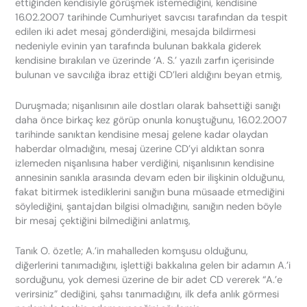
ettiğinden kendisiyle görüşmek istemediğini, kendisine
16.02.2007 tarihinde Cumhuriyet savcısı tarafından da tespit
edilen iki adet mesaj gönderdiğini, mesajda bildirmesi
nedeniyle evinin yan tarafında bulunan bakkala giderek
kendisine bırakılan ve üzerinde ‘A. S.’ yazılı zarfın içerisinde
bulunan ve savcılığa ibraz ettiği CD’leri aldığını beyan etmiş,
Duruşmada; nişanlısının aile dostları olarak bahsettiği sanığı
daha önce birkaç kez görüp onunla konuştuğunu, 16.02.2007
tarihinde sanıktan kendisine mesaj gelene kadar olaydan
haberdar olmadığını, mesaj üzerine CD’yi aldıktan sonra
izlemeden nişanlısına haber verdiğini, nişanlısının kendisine
annesinin sanıkla arasında devam eden bir ilişkinin olduğunu,
fakat bitirmek istediklerini sanığın buna müsaade etmediğini
söylediğini, şantajdan bilgisi olmadığını, sanığın neden böyle
bir mesaj çektiğini bilmediğini anlatmış,
Tanık O. özetle; A.’in mahalleden komşusu olduğunu,
diğerlerini tanımadığını, işlettiği bakkalına gelen bir adamın A.’i
sorduğunu, yok demesi üzerine de bir adet CD vererek “A.’e
verirsiniz” dediğini, şahsı tanımadığını, ilk defa anlık görmesi