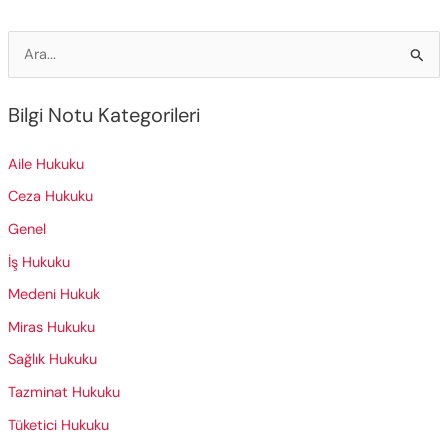
S
e
a
Bilgi Notu Kategorileri
r
c
Aile Hukuku
h
Ceza Hukuku
f
Genel
o
İş Hukuku
r
Medeni Hukuk
:
Miras Hukuku
Sağlık Hukuku
Tazminat Hukuku
Tüketici Hukuku