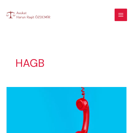
İçeriğe
atla
HAGB