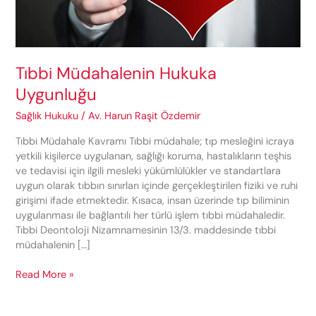
Tıbbi Müdahalenin Hukuka
Uygunluğu
Sağlık Hukuku
/
Av. Harun Raşit Özdemir
Tıbbi Müdahale Kavramı Tıbbi müdahale; tıp mesleğini icraya
yetkili kişilerce uygulanan, sağlığı koruma, hastalıkların teşhis
ve tedavisi için ilgili mesleki yükümlülükler ve standartlara
uygun olarak tıbbın sınırları içinde gerçekleştirilen fiziki ve ruhi
girişimi ifade etmektedir. Kısaca, insan üzerinde tıp biliminin
uygulanması ile bağlantılı her türlü işlem tıbbi müdahaledir.
Tıbbi Deontoloji Nizamnamesinin 13/3. maddesinde tıbbi
müdahalenin […]
Tıbbi
Read More »
Müdahalenin
Hukuka