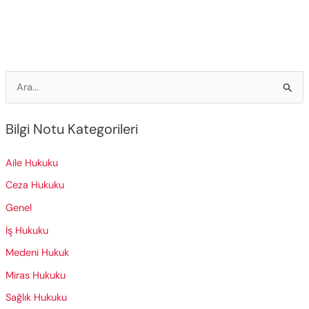
Uygunluğu
S
e
a
Bilgi Notu Kategorileri
r
c
Aile Hukuku
h
Ceza Hukuku
f
Genel
o
İş Hukuku
r
Medeni Hukuk
:
Miras Hukuku
Sağlık Hukuku