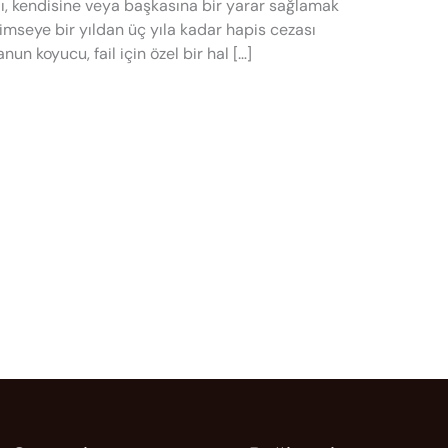
lı, kendisine veya başkasına bir yarar sağlamak
mseye bir yıldan üç yıla kadar hapis cezası
Kanun koyucu, fail için özel bir hal […]