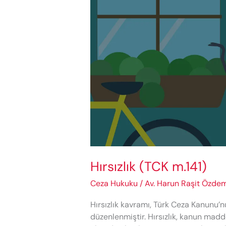
Hırsızlık (TCK m.141)
Ceza Hukuku
/
Av. Harun Raşit Özdem
Hırsızlık kavramı, Türk Ceza Kanunu’
düzenlenmiştir. Hırsızlık, kanun madde