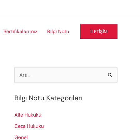
Sertifikalarımız
Bilgi Notu
İLETIŞIM
S
e
a
Bilgi Notu Kategorileri
r
c
Aile Hukuku
h
Ceza Hukuku
f
Genel