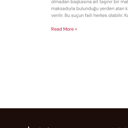
olmadan başkasına ait taşınır bir ma
maksadıyla bulunduğu yerden alan ki
verilir. Bu suçun faili herkes olabilir. 
Hırsızlık
Read More »
(TCK
m.141)