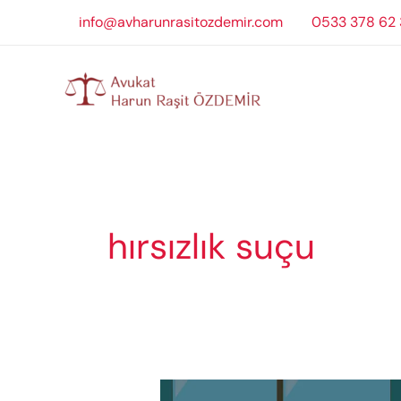
İçeriğe
info@avharunrasitozdemir.com
0533 378 62 
atla
hırsızlık suçu