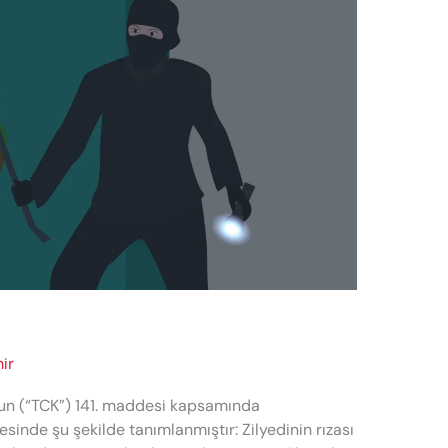
ir
nun (“TCK”) 141. maddesi kapsamında
sinde şu şekilde tanımlanmıştır: Zilyedinin rızası