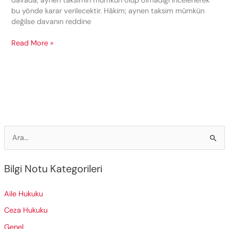
davada, aynen taksimin mümkün olup olmadığı incelenerek
bu yönde karar verilecektir. Hâkim; aynen taksim mümkün
değilse davanın reddine
Aynen
Read More »
Taksim
Suretiyle
Ortaklığın
Giderilmesi
S
e
a
Bilgi Notu Kategorileri
r
c
Aile Hukuku
h
Ceza Hukuku
f
Genel