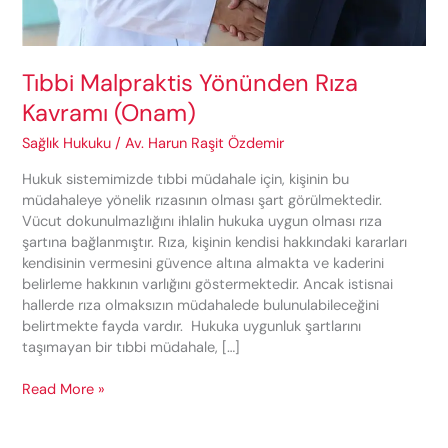
Tıbbi Malpraktis Yönünden Rıza
Kavramı (Onam)
Sağlık Hukuku
/
Av. Harun Raşit Özdemir
Hukuk sistemimizde tıbbi müdahale için, kişinin bu
müdahaleye yönelik rızasının olması şart görülmektedir.
Vücut dokunulmazlığını ihlalin hukuka uygun olması rıza
şartına bağlanmıştır. Rıza, kişinin kendisi hakkındaki kararları
kendisinin vermesini güvence altına almakta ve kaderini
belirleme hakkının varlığını göstermektedir. Ancak istisnai
hallerde rıza olmaksızın müdahalede bulunulabileceğini
belirtmekte fayda vardır. Hukuka uygunluk şartlarını
taşımayan bir tıbbi müdahale, […]
Tıbbi
Read More »
Malpraktis
Yönünden