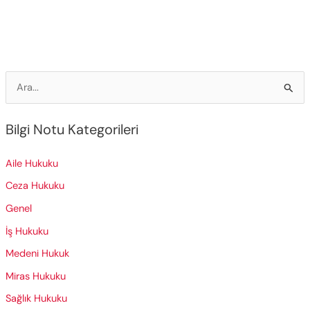
Rıza
Kavramı
(Onam)
S
e
a
Bilgi Notu Kategorileri
r
c
Aile Hukuku
h
Ceza Hukuku
f
Genel
o
İş Hukuku
r
Medeni Hukuk
:
Miras Hukuku
Sağlık Hukuku