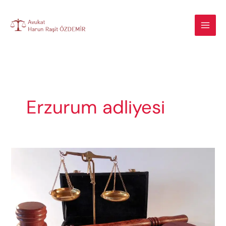
İçeriğe
atla
Erzurum adliyesi