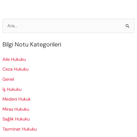
Avukatı
Nedir?
S
e
a
Bilgi Notu Kategorileri
r
c
Aile Hukuku
h
Ceza Hukuku
f
Genel
o
İş Hukuku
r
Medeni Hukuk
:
Miras Hukuku
Sağlık Hukuku
Tazminat Hukuku